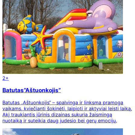
2+
Batutas”Aštuonkojis”
Batutas „Aštuonkojis“ – spalvinga ir linksma pramoga
vaikams, kviečianti šokinėti, laipioti ir aktyviai leisti laiką.
Akį traukiantis jūrinis dizainas sukuria žaismingą
nuotaiką ir suteikia daug judesio bei gerų emocijų.