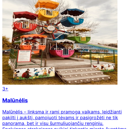
3+
Malūnėlis
Malūnėlis – linksma ir rami pramoga vaikams, leidžianti
pakilti į aukštį, pamojuoti tėvams ir pasigrožėti ne tik
panorama, bet ir visu šurmuliuojančiu renginiu.