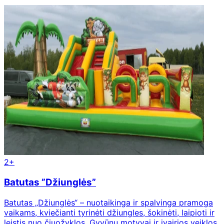
2+
Batutas ”Džiunglės”
Batutas „Džiunglės“ – nuotaikinga ir spalvinga pramoga
vaikams, kviečianti tyrinėti džiungles, šokinėti, laipioti ir
leistis nuo čiuožyklos. Gyvūnų motyvai ir įvairios veiklos