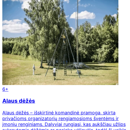
6+
Alaus dėžės
Alaus dėžės – išskirtinė komandinė pramoga, skirta
privačioms organizatorių rengiamosioms šventėms ir
įmonių renginiams. Dalyviai rungiasi, kas aukščiau užlips
sukrautomis dėžėmis ar pasieks vėliavėlę, todėl ši veikla