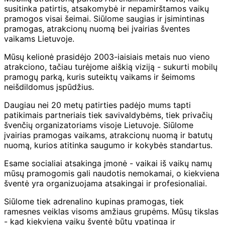
susitinka patirtis, atsakomybė ir nepamirštamos vaikų
pramogos visai šeimai. Siūlome saugias ir įsimintinas
pramogas, atrakcionų nuomą bei įvairias šventes
vaikams Lietuvoje.
Mūsų kelionė prasidėjo 2003-iaisiais metais nuo vieno
atrakciono, tačiau turėjome aiškią viziją - sukurti mobilų
pramogų parką, kuris suteiktų vaikams ir šeimoms
neišdildomus įspūdžius.
Daugiau nei 20 metų patirties padėjo mums tapti
patikimais partneriais tiek savivaldybėms, tiek privačių
švenčių organizatoriams visoje Lietuvoje. Siūlome
įvairias pramogas vaikams, atrakcionų nuomą ir batutų
nuomą, kurios atitinka saugumo ir kokybės standartus.
Esame socialiai atsakinga įmonė - vaikai iš vaikų namų
mūsų pramogomis gali naudotis nemokamai, o kiekviena
šventė yra organizuojama atsakingai ir profesionaliai.
Siūlome tiek adrenalino kupinas pramogas, tiek
ramesnes veiklas visoms amžiaus grupėms. Mūsų tikslas
- kad kiekviena vaikų šventė būtų ypatinga ir