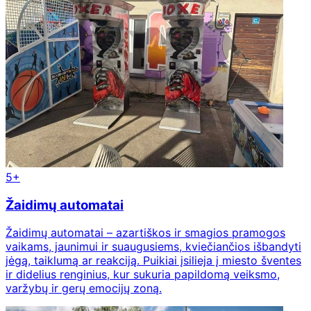
5+
Žaidimų automatai
Žaidimų automatai – azartiškos ir smagios pramogos
vaikams, jaunimui ir suaugusiems, kviečiančios išbandyti
jėgą, taiklumą ar reakciją. Puikiai įsilieja į miesto šventes
ir didelius renginius, kur sukuria papildomą veiksmo,
varžybų ir gerų emocijų zoną.