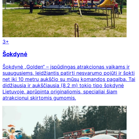
3+
Šokdynė
Šokdynė „Golden“ – įspūdingas atrakcionas vaikams ir
suaugusiems, leidžiantis patirti nesvarumo pojūtį ir šokti
net iki 10 metrų aukščio su mūsų komandos pagalba. Tai
didžiausia ir aukščiausia (8,2 m) tokio tipo šokdynė
Lietuvoje, aprūpinta originaliomis, specialiai šiam
atrakcionui skirtomis gumomis.