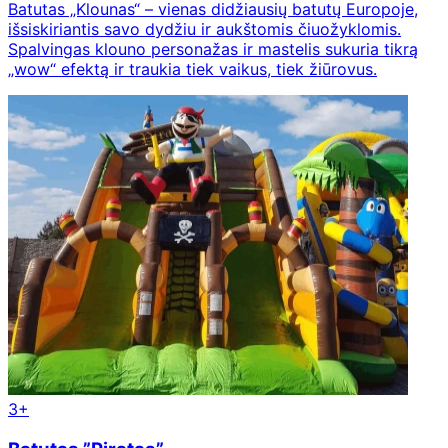
Batutas „Klounas“ – vienas didžiausių batutų Europoje,
išsiskiriantis savo dydžiu ir aukštomis čiuožyklomis.
Spalvingas klouno personažas ir mastelis sukuria tikrą
„wow“ efektą ir traukia tiek vaikus, tiek žiūrovus.
3+