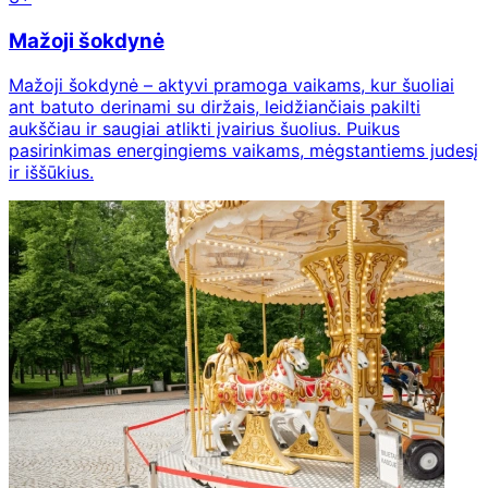
Mažoji šokdynė
Mažoji šokdynė – aktyvi pramoga vaikams, kur šuoliai
ant batuto derinami su diržais, leidžiančiais pakilti
aukščiau ir saugiai atlikti įvairius šuolius. Puikus
pasirinkimas energingiems vaikams, mėgstantiems judesį
ir iššūkius.