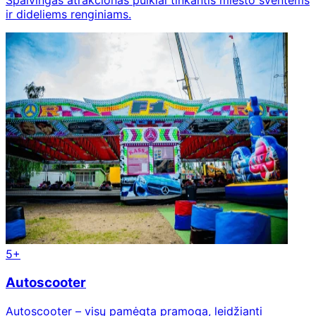
Spalvingas atrakcionas puikiai tinkantis miesto šventėms
ir dideliems renginiams.
5+
Autoscooter
Autoscooter – visų pamėgta pramoga, leidžianti