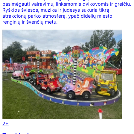
pasimėgauti vairavimu, linksmomis dvikovomis ir greičiu.
Ryškios šviesos, muzika ir judesys sukuria tikrą
atrakcionų parko atmosferą, ypač didelių miesto
renginių ir švenčių metu.
2+