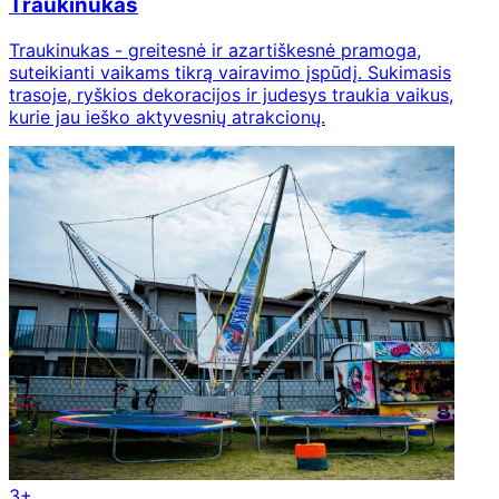
Traukinukas
Traukinukas - greitesnė ir azartiškesnė pramoga,
suteikianti vaikams tikrą vairavimo įspūdį. Sukimasis
trasoje, ryškios dekoracijos ir judesys traukia vaikus,
kurie jau ieško aktyvesnių atrakcionų.
3+