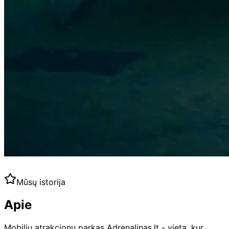
Susisiekite
Peržiūrėti atrakcionus
Skanėstai
Mūsų istorija
Apie
Mobilių atrakcionų parkas Adrenalinas.lt - vieta, kur