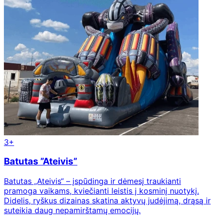
3+
Batutas ”Ateivis”
Batutas „Ateivis“ – įspūdinga ir dėmesį traukianti
pramoga vaikams, kviečianti leistis į kosminį nuotykį.
Didelis, ryškus dizainas skatina aktyvų judėjimą, drąsą ir
suteikia daug nepamirštamų emocijų.