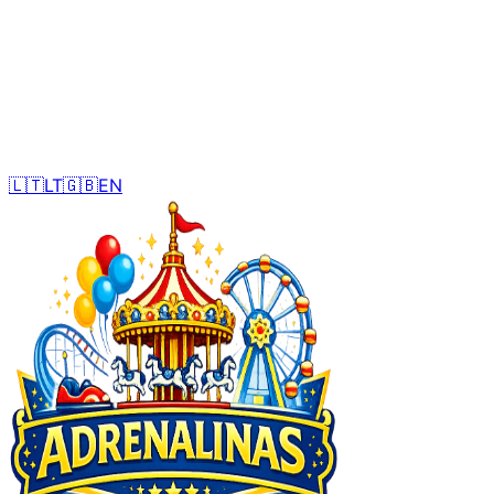
🇱🇹
LT
🇬🇧
EN