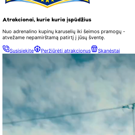
Atrakcionai, kurie kuria įspūdžius
Nuo adrenalino kupinų karuselių iki šeimos pramogų -
atvežame nepamirštamą patirtį į jūsų šventę.
Susisiekite
Peržiūrėti atrakcionus
Skanėstai