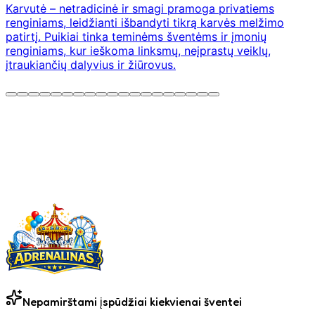
Karvutė – netradicinė ir smagi pramoga privatiems
renginiams, leidžianti išbandyti tikrą karvės melžimo
patirtį. Puikiai tinka teminėms šventėms ir įmonių
renginiams, kur ieškoma linksmų, neįprastų veiklų,
įtraukiančių dalyvius ir žiūrovus.
Nepamirštami įspūdžiai kiekvienai šventei