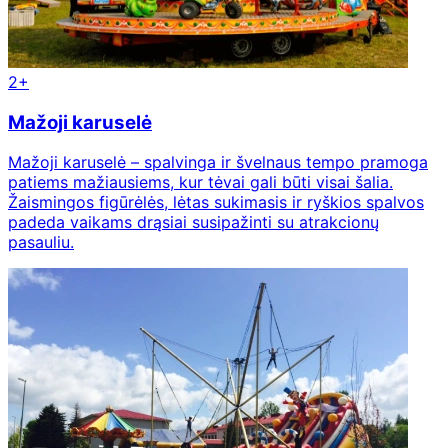
2+
Mažoji karuselė
Mažoji karuselė – spalvinga ir švelnaus tempo pramoga
patiems mažiausiems, kur tėvai gali būti visai šalia.
Žaismingos figūrėlės, lėtas sukimasis ir ryškios spalvos
padeda vaikams drąsiai susipažinti su atrakcionų
pasauliu.