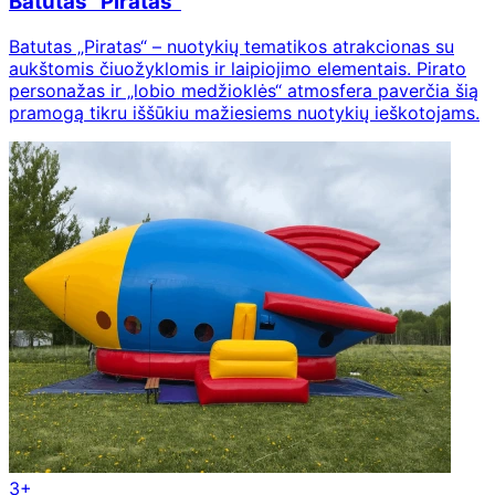
Batutas ”Piratas”
Batutas „Piratas“ – nuotykių tematikos atrakcionas su
aukštomis čiuožyklomis ir laipiojimo elementais. Pirato
personažas ir „lobio medžioklės“ atmosfera paverčia šią
pramogą tikru iššūkiu mažiesiems nuotykių ieškotojams.
3+