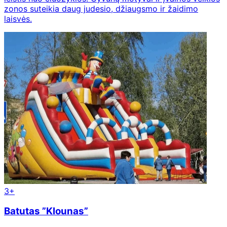
zonos suteikia daug judesio, džiaugsmo ir žaidimo
laisvės.
3+
Batutas ”Klounas”