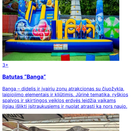
3+
Batutas “Banga”
Banga – didelis ir įvairių zonų atrakcionas su čiuožykla,
laipiojimo elementais ir kliūtimis. Jūrinė tematika, ryškios
spalvos ir skirtingos veiklos erdvės leidžia vaikams
ilgiau išlikti įsitraukusiems ir nuolat atrasti ką nors naujo.