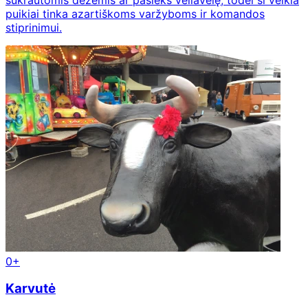
puikiai tinka azartiškoms varžyboms ir komandos
stiprinimui.
0+
Karvutė