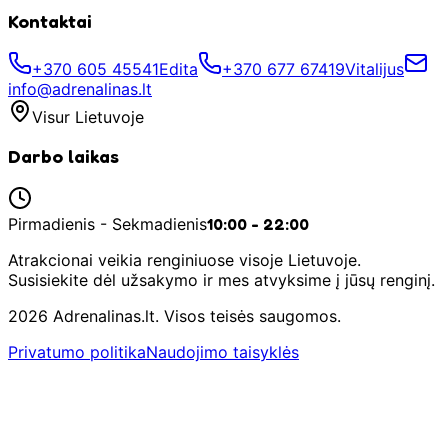
Kontaktai
+370 605 45541
Edita
+370 677 67419
Vitalijus
info@adrenalinas.lt
Visur Lietuvoje
Darbo laikas
Pirmadienis - Sekmadienis
10:00 - 22:00
Atrakcionai veikia renginiuose visoje Lietuvoje.
Susisiekite dėl užsakymo ir mes atvyksime į jūsų renginį.
2026 Adrenalinas.lt. Visos teisės saugomos.
Privatumo politika
Naudojimo taisyklės