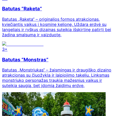
Batutas ”Raketa”
Batutas „Raketa“ – originalios formos atrakcionas,
kviečiantis vaikus į kosminę kelionę. Uždara erdvė su
langeliais ir ryškus dizainas suteikia išskirtinę patirtį bei
žadina smalsumą ir vaizduotę.
3+
Batutas “Monstras”
Batutas „Monstriukas“ – žaismingas ir draugiško dizaino
atrakcionas su čiuožykla ir laipiojimo takeliu. Linksmas
monstriuko personažas traukia mažesnius vaikus ir
suteikia saugią, bet įdomią žaidimų erdvę.