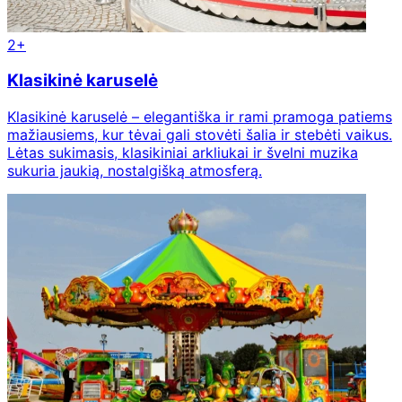
2+
Klasikinė karuselė
Klasikinė karuselė – elegantiška ir rami pramoga patiems
mažiausiems, kur tėvai gali stovėti šalia ir stebėti vaikus.
Lėtas sukimasis, klasikiniai arkliukai ir švelni muzika
sukuria jaukią, nostalgišką atmosferą.