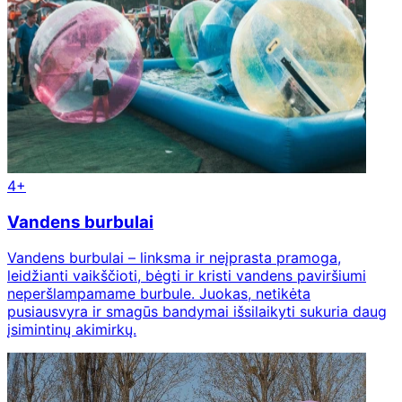
4+
Vandens burbulai
Vandens burbulai – linksma ir neįprasta pramoga,
leidžianti vaikščioti, bėgti ir kristi vandens paviršiumi
neperšlampamame burbule. Juokas, netikėta
pusiausvyra ir smagūs bandymai išsilaikyti sukuria daug
įsimintinų akimirkų.